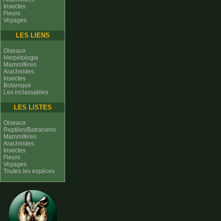
Insectes
Fleurs
Voyages
LES LIENS
Oiseaux
Herpétologie
Mammifères
Arachnides
Insectes
Botanique
Les inclassables
LES LISTES
Oiseaux
Reptiles/Batraciens
Mammifères
Arachnides
Insectes
Fleurs
Voyages
Toutes les espèces