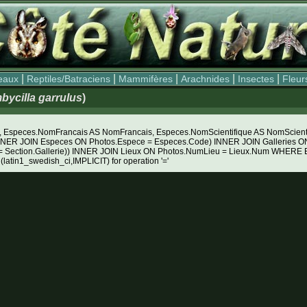
|
|
|
|
|
eaux
Reptiles/Batraciens
Mammifères
Arachnides
Insectes
Fleur
ycilla garrulus
)
Especes.NomFrancais AS NomFrancais, Especes.NomScientifique AS NomScientifiq
NNER JOIN Especes ON Photos.Espece = Especes.Code) INNER JOIN Galleries ON 
e = Section.Gallerie)) INNER JOIN Lieux ON Photos.NumLieu = Lieux.Num WH
 (latin1_swedish_ci,IMPLICIT) for operation '='