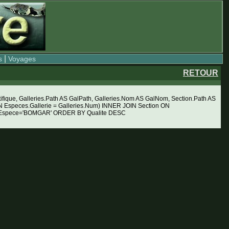
|
s
Voyages
RETOUR
ue, Galleries.Path AS GalPath, Galleries.Nom AS GalNom, Section.Path AS
Especes.Gallerie = Galleries.Num) INNER JOIN Section ON
ERE Espece='BOMGAR' ORDER BY Qualite DESC