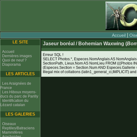
|
Accueil
Ois
LE SITE
Jaseur boréal / Bohemian Waxwing (
Bomb
Accueil
Erreur SQL !
Dernières images
SELECT Photos.*, Especes.NomAnglais AS NomAnglais, 
Quoi de neuf ?
SectionPath, Lieux.Nom AS NomLieu FROM (((Photos I
Diaporama
(Especes.Section = Section.Num AND Especes.Galleri
Illegal mix of collations (latin1_general_ci,IMPLICIT) and
LES ARTICLES
Les Araignées de
France
Les Hiboux moyens-
ducs du parc de Parilly
Identification du
Lézard catalan
LES GALERIES
Oiseaux
Reptiles/Batraciens
Mammifères
Arachnides