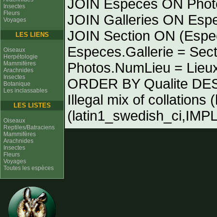
JOIN Especes ON Phot
Insectes
Fleurs
JOIN Galleries ON Espe
Voyages
JOIN Section ON (Espe
LES LIENS
Especes.Gallerie = Sec
Oiseaux
Herpétologie
Mammifères
Photos.NumLieu = Li
Arachnides
Insectes
ORDER BY Qualite DE
Botanique
Les inclassables
Illegal mix of collation
LES LISTES
(latin1_swedish_ci,IMPLI
Oiseaux
Reptiles/Batraciens
Mammifères
Arachnides
Insectes
Fleurs
Voyages
Toutes les espèces