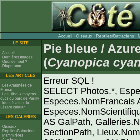
|
|
|
Accueil
Oiseaux
Reptiles/Batraciens
LE SITE
Pie bleue / Azu
Accueil
Dernières images
(
Cyanopica cya
Quoi de neuf ?
Diaporama
LES ARTICLES
Erreur SQL !
Les Araignées de
SELECT Photos.*, Espe
France
Les Hiboux moyens-
ducs du parc de Parilly
Especes.NomFrancais 
Identification du
Lézard catalan
Especes.NomScientifiqu
LES GALERIES
AS GalPath, Galleries.
Oiseaux
SectionPath, Lieux.N
Reptiles/Batraciens
Mammifères
Arachnides