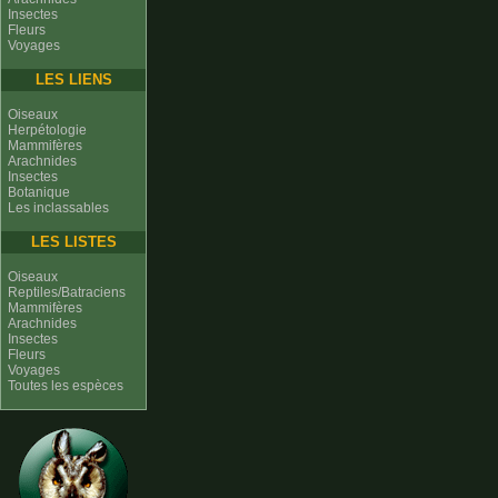
Insectes
Fleurs
Voyages
LES LIENS
Oiseaux
Herpétologie
Mammifères
Arachnides
Insectes
Botanique
Les inclassables
LES LISTES
Oiseaux
Reptiles/Batraciens
Mammifères
Arachnides
Insectes
Fleurs
Voyages
Toutes les espèces