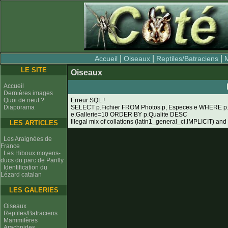
|
|
|
Accueil
Oiseaux
Reptiles/Batraciens
LE SITE
Oiseaux
Accueil
Dernières images
Quoi de neuf ?
Erreur SQL !
Diaporama
SELECT p.Fichier FROM Photos p, Especes e WHERE p
e.Gallerie=10 ORDER BY p.Qualite DESC
Illegal mix of collations (latin1_general_ci,IMPLICIT) and
LES ARTICLES
Les Araignées de
France
Les Hiboux moyens-
ducs du parc de Parilly
Identification du
Lézard catalan
LES GALERIES
Oiseaux
Reptiles/Batraciens
Mammifères
Arachnides