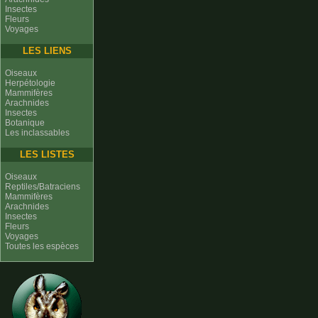
Insectes
Fleurs
Voyages
LES LIENS
Oiseaux
Herpétologie
Mammifères
Arachnides
Insectes
Botanique
Les inclassables
LES LISTES
Oiseaux
Reptiles/Batraciens
Mammifères
Arachnides
Insectes
Fleurs
Voyages
Toutes les espèces