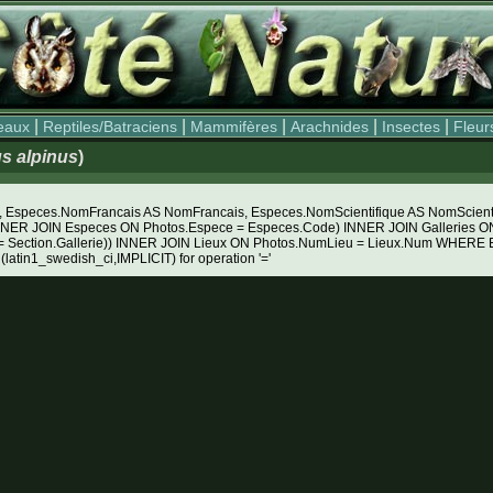
|
|
|
|
|
eaux
Reptiles/Batraciens
Mammifères
Arachnides
Insectes
Fleur
s alpinus
)
Especes.NomFrancais AS NomFrancais, Especes.NomScientifique AS NomScientifiq
NNER JOIN Especes ON Photos.Espece = Especes.Code) INNER JOIN Galleries ON 
e = Section.Gallerie)) INNER JOIN Lieux ON Photos.NumLieu = Lieux.Num WHE
 (latin1_swedish_ci,IMPLICIT) for operation '='