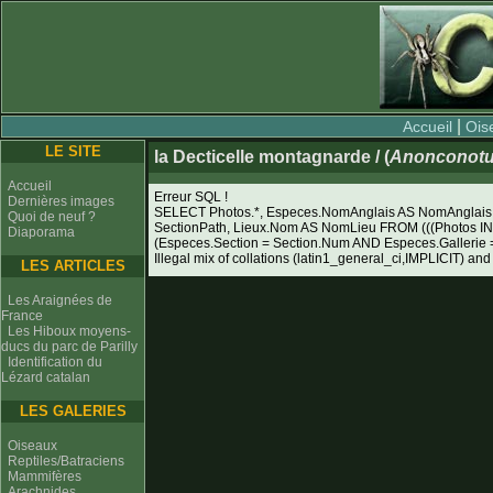
|
Accueil
Ois
LE SITE
la Decticelle montagnarde / (
Anonconotu
Accueil
Erreur SQL !
Dernières images
SELECT Photos.*, Especes.NomAnglais AS NomAnglais, 
Quoi de neuf ?
SectionPath, Lieux.Nom AS NomLieu FROM (((Photos I
Diaporama
(Especes.Section = Section.Num AND Especes.Galleri
Illegal mix of collations (latin1_general_ci,IMPLICIT) and
LES ARTICLES
Les Araignées de
France
Les Hiboux moyens-
ducs du parc de Parilly
Identification du
Lézard catalan
LES GALERIES
Oiseaux
Reptiles/Batraciens
Mammifères
Arachnides