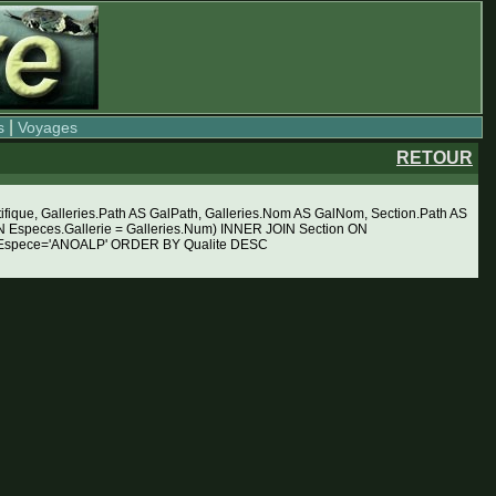
|
s
Voyages
RETOUR
ue, Galleries.Path AS GalPath, Galleries.Nom AS GalNom, Section.Path AS
Especes.Gallerie = Galleries.Num) INNER JOIN Section ON
RE Espece='ANOALP' ORDER BY Qualite DESC