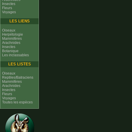
Insectes
Fleurs
Voyages
LES LIENS
Oiseaux
Herpétologie
Mammifères
Arachnides
Insectes
Botanique
Les inclassables
LES LISTES
Oiseaux
Reptiles/Batraciens
Mammifères
Arachnides
Insectes
Fleurs
Voyages
Toutes les espèces