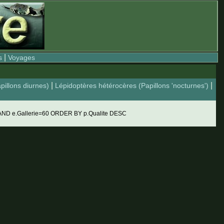
|
s
Voyages
|
|
pillons diurnes)
Lépidoptères hétérocères (Papillons 'nocturnes')
AND e.Gallerie=60 ORDER BY p.Qualite DESC