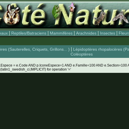
|
|
|
|
|
eaux
Reptiles/Batraciens
Mammifères
Arachnides
Insectes
Fleur
|
res (Sauterelles, Criquets, Grillons... )
Lépidoptères rhopalocères (Pa
Coléoptères
.Espece = e.Code AND p.IconeEspece=1 AND e.Famille=100 AND e.Section=100 
 (latin1_swedish_ci,IMPLICIT) for operation '='