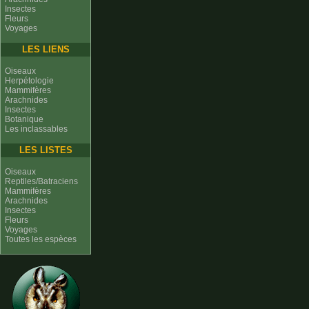
Insectes
Fleurs
Voyages
LES LIENS
Oiseaux
Herpétologie
Mammifères
Arachnides
Insectes
Botanique
Les inclassables
LES LISTES
Oiseaux
Reptiles/Batraciens
Mammifères
Arachnides
Insectes
Fleurs
Voyages
Toutes les espèces