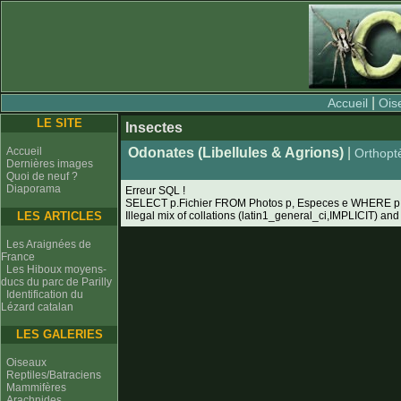
|
Accueil
Ois
LE SITE
Insectes
Accueil
Odonates (Libellules & Agrions)
|
Orthoptè
Dernières images
Quoi de neuf ?
Diaporama
Erreur SQL !
SELECT p.Fichier FROM Photos p, Especes e WHERE p
LES ARTICLES
Illegal mix of collations (latin1_general_ci,IMPLICIT) and
Les Araignées de
France
Les Hiboux moyens-
ducs du parc de Parilly
Identification du
Lézard catalan
LES GALERIES
Oiseaux
Reptiles/Batraciens
Mammifères
Arachnides