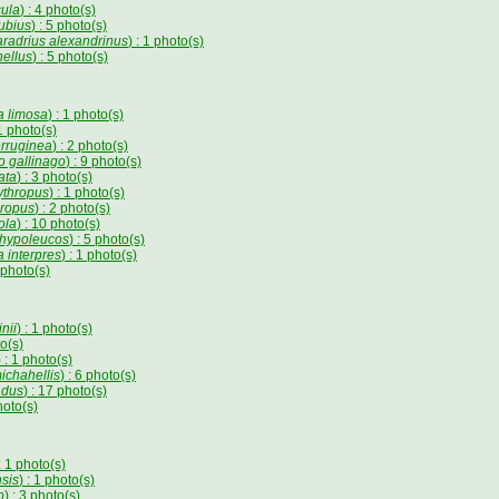
cula
) : 4 photo(s)
ubius
) : 5 photo(s)
radrius alexandrinus
) : 1 photo(s)
nellus
) : 5 photo(s)
a limosa
) : 1 photo(s)
 1 photo(s)
erruginea
) : 2 photo(s)
o gallinago
) : 9 photo(s)
ata
) : 3 photo(s)
ythropus
) : 1 photo(s)
hropus
) : 2 photo(s)
ola
) : 10 photo(s)
s hypoleucos
) : 5 photo(s)
a interpres
) : 1 photo(s)
7 photo(s)
nii
) : 1 photo(s)
to(s)
) : 1 photo(s)
ichahellis
) : 6 photo(s)
ndus
) : 17 photo(s)
hoto(s)
 : 1 photo(s)
sis
) : 1 photo(s)
o
) : 3 photo(s)