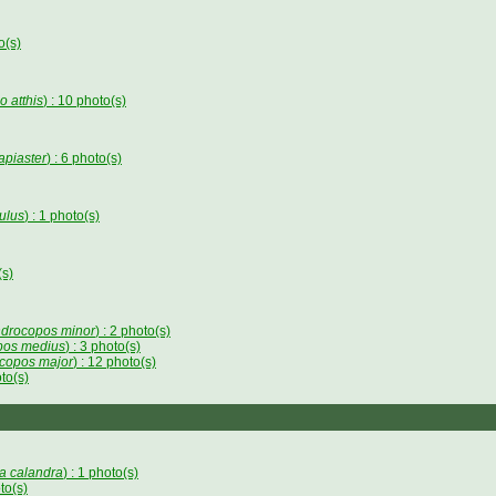
o(s)
o atthis
) : 10 photo(s)
apiaster
) : 6 photo(s)
ulus
) : 1 photo(s)
(s)
drocopos minor
) : 2 photo(s)
pos medius
) : 3 photo(s)
copos major
) : 12 photo(s)
oto(s)
a calandra
) : 1 photo(s)
oto(s)