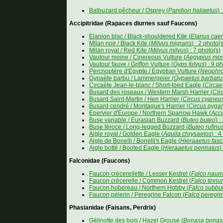
Balbuzard pêcheur / Osprey (
Pandion haliaetus
) 
Accipitridae (Rapaces diurnes sauf Faucons)
Elanion blac / Black-shouldered Kite (
Elanus cae
Milan noir / Black Kite (
Milvus migrans
) : 2 photo(
Milan royal / Red Kite (
Milvus milvus
) : 7 photo(s)
Vautour moine / Cinereous Vulture (
Aegypius mo
Vautour fauve / Griffon Vulture (
Gyps fulvus
) : 9 p
Percnoptère d'Egypte / Egyptian Vulture (
Neophro
Gypaète barbu / Lammergeier (
Gypaetus barbatu
Circaète Jean-le-blanc / Short-toed Eagle (
Circae
Busard des roseaux / Western Marsh Harrier (
Cir
Busard Saint-Martin / Hen Harrier (
Circus cyaneu
Busard cendré / Montague's Harrier (
Circus pyga
Epervier d'Europe / Northern Sparrow Hawk (
Acci
Buse variable / Eurasian Buzzard (
Buteo buteo
) :
Buse féroce / Long-legged Buzzard (
Buteo rufinu
Aigle royal / Golden Eagle (
Aquila chrysaetos
) : 
Aigle de Bonelli / Bonelli's Eagle (
Hieraaetus fasc
Aigle botté / Booted Eagle (
Hieraaetus pennatus
)
Falconidae (Faucons)
Faucon crécerellette / Lesser Kestrel (
Falco naum
Faucon crécerelle / Common Kestrel (
Falco tinnu
Faucon hobereau / Northern Hobby (
Falco subbu
Faucon pèlerin / Peregrine Falcon (
Falco peregri
Phasianidae (Faisans, Perdrix)
Gélinotte des bois / Hazel Grouse (
Bonasa bonas