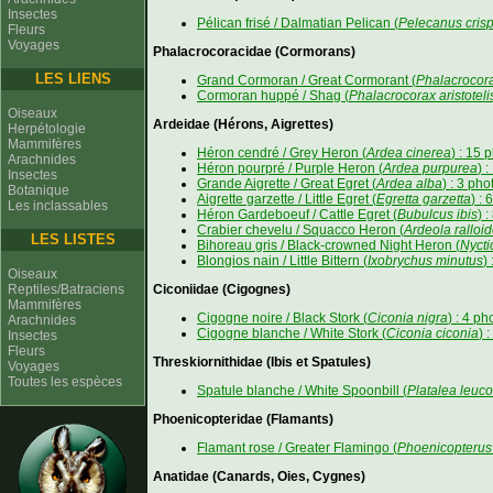
Insectes
Pélican frisé / Dalmatian Pelican (
Pelecanus cris
Fleurs
Voyages
Phalacrocoracidae (Cormorans)
LES LIENS
Grand Cormoran / Great Cormorant (
Phalacrocor
Cormoran huppé / Shag (
Phalacrocorax aristoteli
Oiseaux
Ardeidae (Hérons, Aigrettes)
Herpétologie
Mammifères
Héron cendré / Grey Heron (
Ardea cinerea
) : 15 
Arachnides
Héron pourpré / Purple Heron (
Ardea purpurea
) 
Insectes
Grande Aigrette / Great Egret (
Ardea alba
) : 3 pho
Botanique
Aigrette garzette / Little Egret (
Egretta garzetta
) : 
Les inclassables
Héron Gardeboeuf / Cattle Egret (
Bubulcus ibis
) 
Crabier chevelu / Squacco Heron (
Ardeola ralloi
LES LISTES
Bihoreau gris / Black-crowned Night Heron (
Nycti
Blongios nain / Little Bittern (
Ixobrychus minutus
)
Oiseaux
Reptiles/Batraciens
Ciconiidae (Cigognes)
Mammifères
Cigogne noire / Black Stork (
Ciconia nigra
) : 4 ph
Arachnides
Cigogne blanche / White Stork (
Ciconia ciconia
) 
Insectes
Fleurs
Threskiornithidae (Ibis et Spatules)
Voyages
Toutes les espèces
Spatule blanche / White Spoonbill (
Platalea leuc
Phoenicopteridae (Flamants)
Flamant rose / Greater Flamingo (
Phoenicopterus
Anatidae (Canards, Oies, Cygnes)