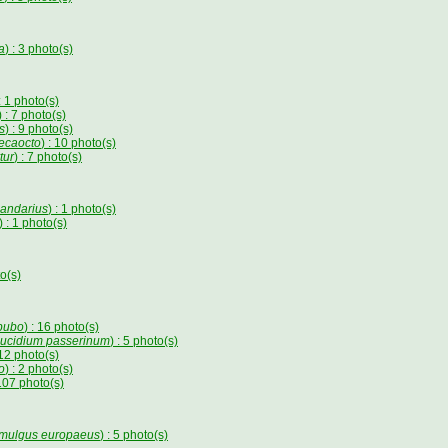
a
) : 3 photo(s)
 : 1 photo(s)
) : 7 photo(s)
s
) : 9 photo(s)
decaocto
) : 10 photo(s)
tur
) : 7 photo(s)
landarius
) : 1 photo(s)
) : 1 photo(s)
to(s)
bubo
) : 16 photo(s)
ucidium passerinum
) : 5 photo(s)
 12 photo(s)
o
) : 2 photo(s)
 107 photo(s)
mulgus europaeus
) : 5 photo(s)