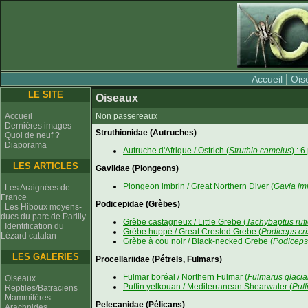
|
Accueil
Ois
LE SITE
Oiseaux
Accueil
Non passereaux
Dernières images
Struthionidae (Autruches)
Quoi de neuf ?
Diaporama
Autruche d'Afrique / Ostrich (
Struthio camelus
) : 
LES ARTICLES
Gaviidae (Plongeons)
Plongeon imbrin / Great Northern Diver (
Gavia i
Les Araignées de
France
Podicepidae (Grèbes)
Les Hiboux moyens-
ducs du parc de Parilly
Grèbe castagneux / Little Grebe (
Tachybaptus rufi
Identification du
Grèbe huppé / Great Crested Grebe (
Podiceps cri
Lézard catalan
Grèbe à cou noir / Black-necked Grebe (
Podiceps 
LES GALERIES
Procellariidae (Pétrels, Fulmars)
Fulmar boréal / Northern Fulmar (
Fulmarus glacial
Oiseaux
Puffin yelkouan / Mediterranean Shearwater (
Puff
Reptiles/Batraciens
Mammifères
Pelecanidae (Pélicans)
Arachnides