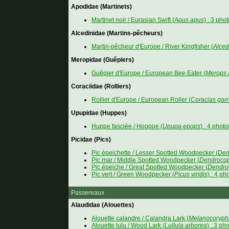
Apodidae (Martinets)
Martinet noir / Eurasian Swift (
Apus apus
) : 3 phot
Alcedinidae (Martins-pêcheurs)
Martin-pêcheur d'Europe / River Kingfisher (
Alced
Meropidae (Guêpiers)
Guêpier d'Europe / European Bee Eater (
Merops 
Coraciidae (Rolliers)
Rollier d'Europe / European Roller (
Coracias garr
Upupidae (Huppes)
Huppe fasciée / Hoopoe (
Upupa epops
) : 4 photo
Picidae (Pics)
Pic épeichette / Lesser Spotted Woodpecker (
Den
Pic mar / Middle Spotted Woodpecker (
Dendroco
Pic épeiche / Great Spotted Woodpecker (
Dendro
Pic vert / Green Woodpecker (
Picus viridis
) : 4 ph
Passereaux
Alaudidae (Alouettes)
Alouette calandre / Calandra Lark (
Melanocoryph
Alouette lulu / Wood Lark (
Lullula arborea
) : 3 ph