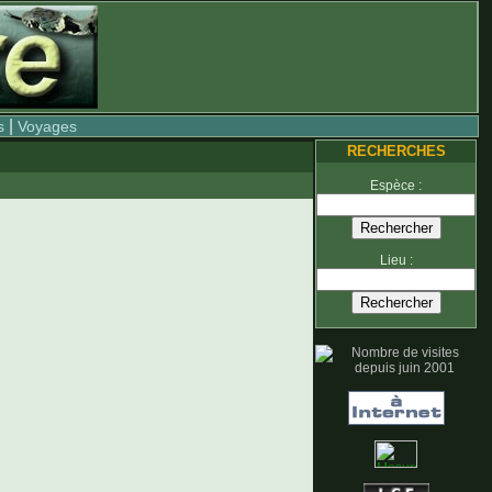
|
s
Voyages
RECHERCHES
Espèce :
Lieu :