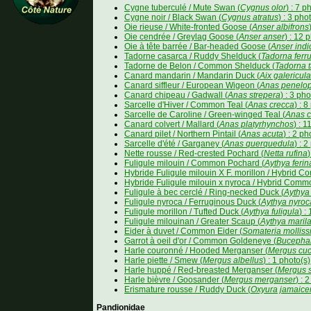
Cygne tuberculé / Mute Swan (
Cygnus olor
) : 7 p
Cygne noir / Black Swan (
Cygnus atratus
) : 3 pho
Oie rieuse / White-fronted Goose (
Anser albifrons
Oie cendrée / Greylag Goose (
Anser anser
) : 12 
Oie à tête barrée / Bar-headed Goose (
Anser indi
Tadorne casarca / Ruddy Shelduck (
Tadorna ferr
Tadorne de Belon / Common Shelduck (
Tadorna 
Canard mandarin / Mandarin Duck (
Aix galericula
Canard siffleur / European Wigeon (
Anas penelo
Canard chipeau / Gadwall (
Anas strepera
) : 3 pho
Sarcelle d'Hiver / Common Teal (
Anas crecca
) : 
Sarcelle de Caroline / Green-winged Teal (
Anas c
Canard colvert / Mallard (
Anas platyrhynchos
) : 1
Canard pilet / Northern Pintail (
Anas acuta
) : 2 ph
Sarcelle d'été / Garganey (
Anas querquedula
) : 
Nette rousse / Red-crested Pochard (
Netta rufina
)
Fuligule milouin / Common Pochard (
Aythya ferin
Hybride Fuligule milouin X F. morillon / Hybrid 
Hybride Fuligule milouin x nyroca / Hybrid Com
Fuligule à bec cerclé / Ring-necked Duck (
Aythya 
Fuligule nyroca / Ferruginous Duck (
Aythya nyroc
Fuligule morillon / Tufted Duck (
Aythya fuligula
) :
Fuligule milouinan / Greater Scaup (
Aythya maril
Eider à duvet / Common Eider (
Somateria mollis
Garrot à oeil d'or / Common Goldeneye (
Bucephal
Harle couronné / Hooded Merganser (
Mergus cuc
Harle piette / Smew (
Mergus albellus
) : 1 photo(s)
Harle huppé / Red-breasted Merganser (
Mergus s
Harle bièvre / Goosander (
Mergus merganser
) : 
Erismature rousse / Ruddy Duck (
Oxyura jamaice
Pandionidae