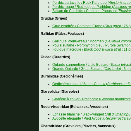
Perdrix bartavelle / Rock Partridge (
Alectoris gra
Perdrix rouge / Red-legged Partridge (
Alectoris ru
Faisan de Colchide / Common Pheasant (
Phasian
Gruidae (Grues)
Grue cendrée / Common Crane (
Grus grus
) : 26 
Rallidae (Râles, Foulques)
Gallinule Poule-d'eau / Moorhen (
Gallinula chlor
Poule sultane - Porphyrion bleu / Purple Swamph
Foulque macroule / Black Coot (
Fulica atra
) : 11 
Otidae (Outardes)
Outarde canepetière / Little Bustard (
Tetrax tetrax
Grande Outarde / Great Bustard (
Otis tarda
) : 3 p
Burhinidae (Oedicnèmes)
Oedicnème criard / Stone-Curlew (
Burhinus oed
Glareolidae (Glaréoles)
Glaréole à collier / Pratincole (
Glareola pratincola
Recurvirostridae (Echasses, Avocettes)
Echasse blanche / Black-winged Stilt (
Himantopu
Avocette élégante / Pied Avocet (
Recurvirostra av
Charadriidae (Gravelots, Pluviers, Vanneaux)