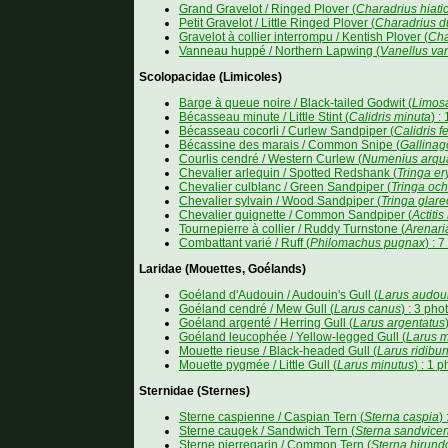
Grand Gravelot / Ringed Plover (
Charadrius hiati
Petit Gravelot / Little Ringed Plover (
Charadrius d
Gravelot à collier interrompu / Kentish Plover (
Cha
Vanneau huppé / Northern Lapwing (
Vanellus va
Scolopacidae (Limicoles)
Barge à queue noire / Black-tailed Godwit (
Limos
Bécasseau minute / Little Stint (
Calidris minuta
) :
Bécasseau cocorli / Curlew Sandpiper (
Calidris f
Bécassine des marais / Common Snipe (
Gallinag
Courlis cendré / Western Curlew (
Numenius arqu
Chevalier arlequin / Spotted Redshank (
Tringa er
Chevalier culblanc / Green Sandpiper (
Tringa oc
Chevalier sylvain / Wood Sandpiper (
Tringa glare
Chevalier guignette / Common Sandpiper (
Actiti
Tournepierre à collier / Ruddy Turnstone (
Arenari
Combattant varié / Ruff (
Philomachus pugnax
) : 
Laridae (Mouettes, Goélands)
Goéland d'Audouin / Audouin's Gull (
Larus audoui
Goéland cendré / Mew Gull (
Larus canus
) : 3 pho
Goéland argenté / Herring Gull (
Larus argentatus
Goéland leucophée / Yellow-legged Gull (
Larus m
Mouette rieuse / Black-headed Gull (
Larus ridibu
Mouette pygmée / Little Gull (
Larus minutus
) : 1 p
Sternidae (Sternes)
Sterne caspienne / Caspian Tern (
Sterna caspia
)
Sterne caugek / Sandwich Tern (
Sterna sandvicen
Sterne pierregarin / Common Tern (
Sterna hirund