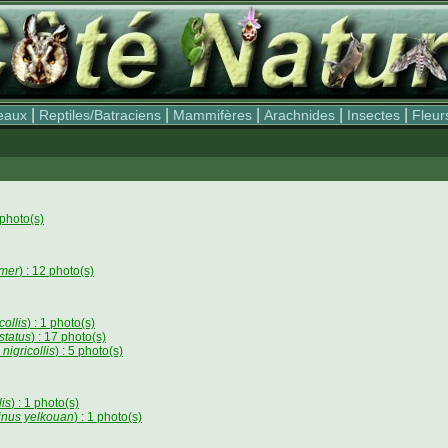
|
|
|
|
|
eaux
Reptiles/Batraciens
Mammifères
Arachnides
Insectes
Fleur
6 photo(s)
mmer
) : 12 photo(s)
collis
) : 1 photo(s)
status
) : 17 photo(s)
nigricollis
) : 5 photo(s)
is
) : 1 photo(s)
inus yelkouan
) : 1 photo(s)