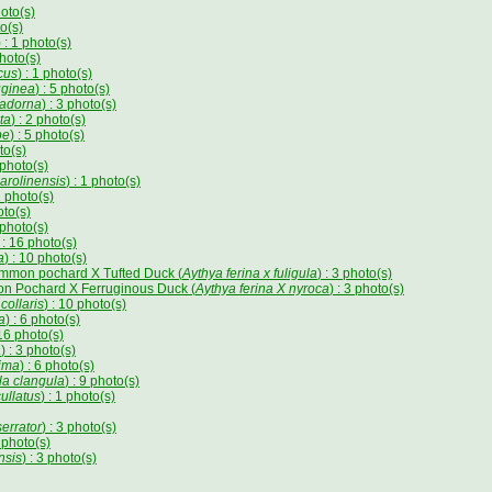
hoto(s)
to(s)
) : 1 photo(s)
photo(s)
cus
) : 1 photo(s)
uginea
) : 5 photo(s)
tadorna
) : 3 photo(s)
ta
) : 2 photo(s)
pe
) : 5 photo(s)
to(s)
8 photo(s)
arolinensis
) : 1 photo(s)
1 photo(s)
oto(s)
2 photo(s)
 : 16 photo(s)
a
) : 10 photo(s)
Common pochard X Tufted Duck (
Aythya ferina x fuligula
) : 3 photo(s)
mon Pochard X Ferruginous Duck (
Aythya ferina X nyroca
) : 3 photo(s)
collaris
) : 10 photo(s)
a
) : 6 photo(s)
 16 photo(s)
a
) : 3 photo(s)
sima
) : 6 photo(s)
a clangula
) : 9 photo(s)
ullatus
) : 1 photo(s)
errator
) : 3 photo(s)
2 photo(s)
nsis
) : 3 photo(s)