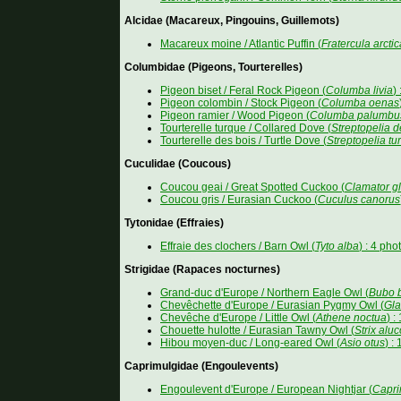
Alcidae (Macareux, Pingouins, Guillemots)
Macareux moine / Atlantic Puffin (
Fratercula arctic
Columbidae (Pigeons, Tourterelles)
Pigeon biset / Feral Rock Pigeon (
Columba livia
)
Pigeon colombin / Stock Pigeon (
Columba oenas
Pigeon ramier / Wood Pigeon (
Columba palumbu
Tourterelle turque / Collared Dove (
Streptopelia 
Tourterelle des bois / Turtle Dove (
Streptopelia tur
Cuculidae (Coucous)
Coucou geai / Great Spotted Cuckoo (
Clamator g
Coucou gris / Eurasian Cuckoo (
Cuculus canorus
Tytonidae (Effraies)
Effraie des clochers / Barn Owl (
Tyto alba
) : 4 pho
Strigidae (Rapaces nocturnes)
Grand-duc d'Europe / Northern Eagle Owl (
Bubo 
Chevêchette d'Europe / Eurasian Pygmy Owl (
Gla
Chevêche d'Europe / Little Owl (
Athene noctua
) :
Chouette hulotte / Eurasian Tawny Owl (
Strix aluc
Hibou moyen-duc / Long-eared Owl (
Asio otus
) :
Caprimulgidae (Engoulevents)
Engoulevent d'Europe / European Nightjar (
Capri