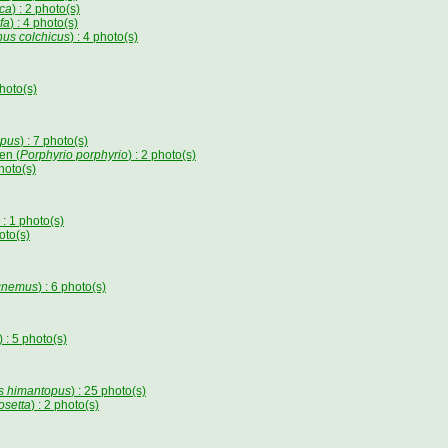
eca
) : 2 photo(s)
fa
) : 4 photo(s)
us colchicus
) : 4 photo(s)
photo(s)
opus
) : 7 photo(s)
en (
Porphyrio porphyrio
) : 2 photo(s)
photo(s)
) : 1 photo(s)
hoto(s)
icnemus
) : 6 photo(s)
) : 5 photo(s)
s himantopus
) : 25 photo(s)
osetta
) : 2 photo(s)