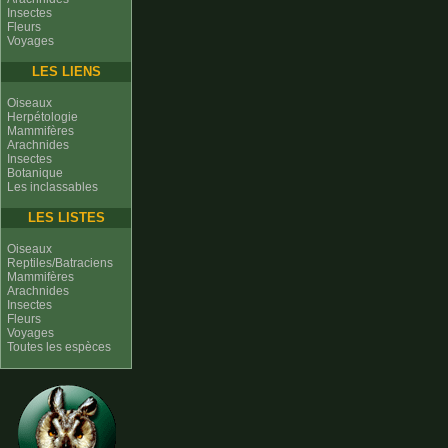
Insectes
Fleurs
Voyages
LES LIENS
Oiseaux
Herpétologie
Mammifères
Arachnides
Insectes
Botanique
Les inclassables
LES LISTES
Oiseaux
Reptiles/Batraciens
Mammifères
Arachnides
Insectes
Fleurs
Voyages
Toutes les espèces