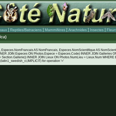
|
|
|
|
|
eaux
Reptiles/Batraciens
Mammifères
Arachnides
Insectes
Fleur
ica
)
Especes.NomFrancais AS NomFrancais, Especes.NomScientifique AS NomScientifiq
NNER JOIN Especes ON Photos.Espece = Especes.Code) INNER JOIN Galleries ON 
e = Section.Gallerie)) INNER JOIN Lieux ON Photos.NumLieu = Lieux.Num WHER
 (latin1_swedish_ci,IMPLICIT) for operation '='