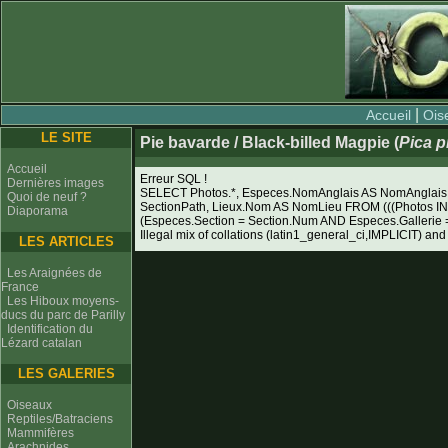
|
Accueil
Ois
LE SITE
Pie bavarde / Black-billed Magpie (
Pica p
Accueil
Erreur SQL !
Dernières images
SELECT Photos.*, Especes.NomAnglais AS NomAnglais, 
Quoi de neuf ?
SectionPath, Lieux.Nom AS NomLieu FROM (((Photos I
Diaporama
(Especes.Section = Section.Num AND Especes.Galleri
Illegal mix of collations (latin1_general_ci,IMPLICIT) and
LES ARTICLES
Les Araignées de
France
Les Hiboux moyens-
ducs du parc de Parilly
Identification du
Lézard catalan
LES GALERIES
Oiseaux
Reptiles/Batraciens
Mammifères
Arachnides