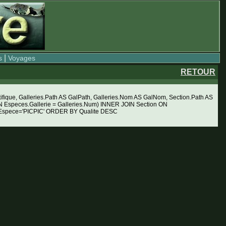
|
s
Voyages
RETOUR
ue, Galleries.Path AS GalPath, Galleries.Nom AS GalNom, Section.Path AS
Especes.Gallerie = Galleries.Num) INNER JOIN Section ON
E Espece='PICPIC' ORDER BY Qualite DESC