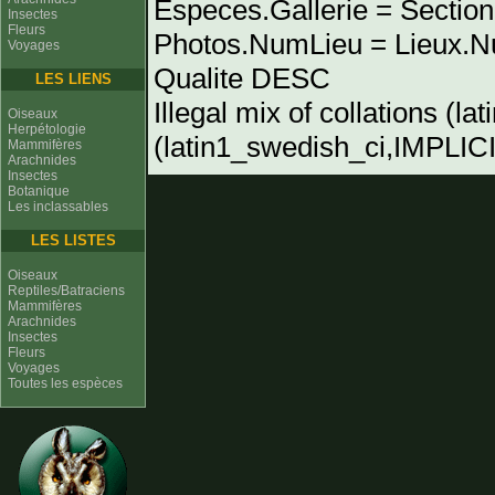
Especes.Gallerie = Sectio
Insectes
Fleurs
Photos.NumLieu = Lieu
Voyages
Qualite DESC
LES LIENS
Illegal mix of collations (l
Oiseaux
Herpétologie
(latin1_swedish_ci,IMPLICIT
Mammifères
Arachnides
Insectes
Botanique
Les inclassables
LES LISTES
Oiseaux
Reptiles/Batraciens
Mammifères
Arachnides
Insectes
Fleurs
Voyages
Toutes les espèces