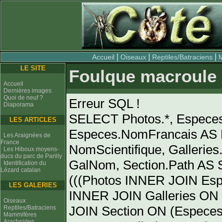
|
|
|
Accueil
Oiseaux
Reptiles/Batraciens
LE SITE
Foulque macroule /
Accueil
Dernières images
Quoi de neuf ?
Erreur SQL !
Diaporama
SELECT Photos.*, Espece
LES ARTICLES
Especes.NomFrancais AS 
Les Araignées de
France
NomScientifique, Gallerie
Les Hiboux moyens-
ducs du parc de Parilly
GalNom, Section.Path AS
Identification du
Lézard catalan
(((Photos INNER JOIN Es
LES GALERIES
INNER JOIN Galleries ON 
Oiseaux
JOIN Section ON (Especes
Reptiles/Batraciens
Mammifères
Arachnides