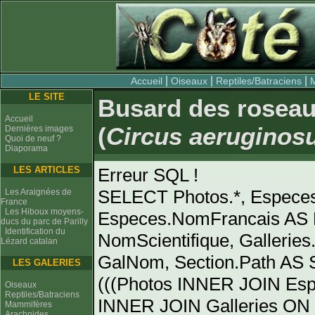
|
|
|
Accueil
Oiseaux
Reptiles/Batraciens
LE SITE
Busard des roseau
Accueil
(
Circus aeruginos
Dernières images
Quoi de neuf ?
Diaporama
LES ARTICLES
Erreur SQL !
SELECT Photos.*, Espece
Les Araignées de
France
Les Hiboux moyens-
Especes.NomFrancais AS 
ducs du parc de Parilly
Identification du
NomScientifique, Gallerie
Lézard catalan
GalNom, Section.Path AS
LES GALERIES
(((Photos INNER JOIN Es
Oiseaux
Reptiles/Batraciens
INNER JOIN Galleries ON 
Mammifères
Arachnides