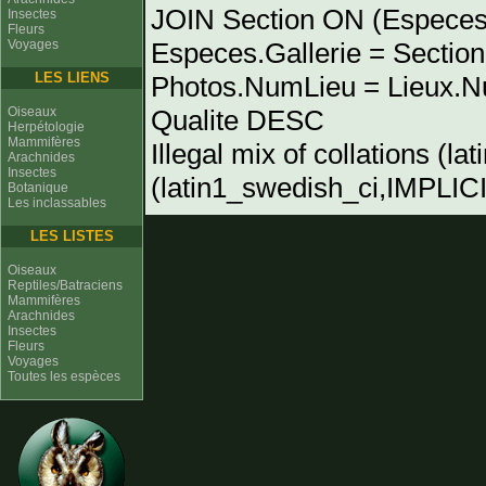
JOIN Section ON (Especes
Insectes
Fleurs
Voyages
Especes.Gallerie = Sectio
LES LIENS
Photos.NumLieu = Lieu
Oiseaux
Qualite DESC
Herpétologie
Mammifères
Illegal mix of collations (l
Arachnides
Insectes
(latin1_swedish_ci,IMPLICIT
Botanique
Les inclassables
LES LISTES
Oiseaux
Reptiles/Batraciens
Mammifères
Arachnides
Insectes
Fleurs
Voyages
Toutes les espèces