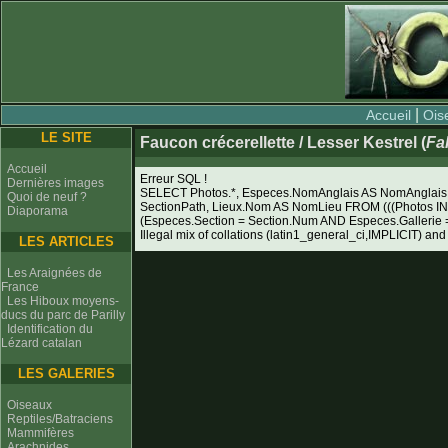
|
Accueil
Ois
LE SITE
Faucon crécerellette / Lesser Kestrel (
Fa
Accueil
Erreur SQL !
Dernières images
SELECT Photos.*, Especes.NomAnglais AS NomAnglais, 
Quoi de neuf ?
SectionPath, Lieux.Nom AS NomLieu FROM (((Photos I
Diaporama
(Especes.Section = Section.Num AND Especes.Galleri
Illegal mix of collations (latin1_general_ci,IMPLICIT) and
LES ARTICLES
Les Araignées de
France
Les Hiboux moyens-
ducs du parc de Parilly
Identification du
Lézard catalan
LES GALERIES
Oiseaux
Reptiles/Batraciens
Mammifères
Arachnides