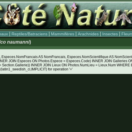
|
|
|
|
|
eaux
Reptiles/Batraciens
Mammifères
Arachnides
Insectes
Fleur
lco naumanni
)
Especes.NomFrancais AS NomFrancais, Especes.NomScientifique AS NomScientifiq
NNER JOIN Especes ON Photos.Espece = Especes.Code) INNER JOIN Galleries ON 
e = Section.Gallerie)) INNER JOIN Lieux ON Photos.NumLieu = Lieux.Num WHE
 (latin1_swedish_ci,IMPLICIT) for operation '='