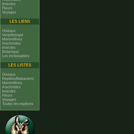
Insectes
Fleurs
Voyages
LES LIENS
Oiseaux
Herpétologie
Mammifères
Arachnides
Insectes
Botanique
Les inclassables
LES LISTES
Oiseaux
Reptiles/Batraciens
Mammifères
Arachnides
Insectes
Fleurs
Voyages
Toutes les espèces