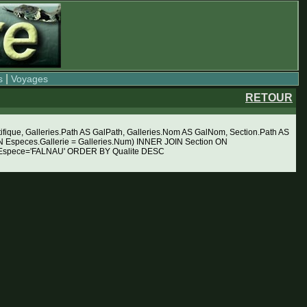
|
s
Voyages
RETOUR
ue, Galleries.Path AS GalPath, Galleries.Nom AS GalNom, Section.Path AS
Especes.Gallerie = Galleries.Num) INNER JOIN Section ON
RE Espece='FALNAU' ORDER BY Qualite DESC