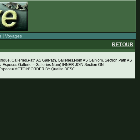
|
s
Voyages
RETOUR
ue, Galleries.Path AS GalPath, Galleries.Nom AS GalNom, Section.Path AS
Especes.Gallerie = Galleries.Num) INNER JOIN Section ON
RE Espece='MOTCIN' ORDER BY Qualite DESC