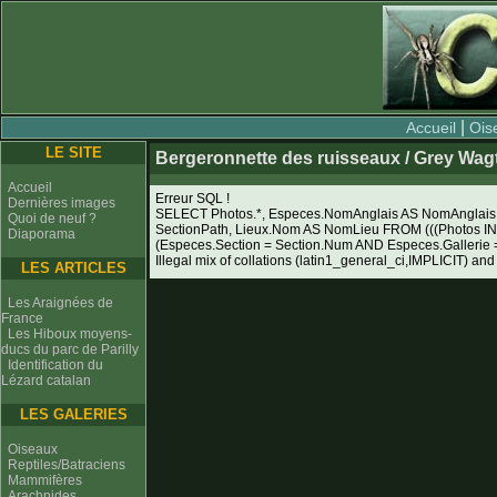
|
Accueil
Ois
LE SITE
Bergeronnette des ruisseaux / Grey Wagta
Accueil
Erreur SQL !
Dernières images
SELECT Photos.*, Especes.NomAnglais AS NomAnglais, 
Quoi de neuf ?
SectionPath, Lieux.Nom AS NomLieu FROM (((Photos I
Diaporama
(Especes.Section = Section.Num AND Especes.Galleri
Illegal mix of collations (latin1_general_ci,IMPLICIT) and
LES ARTICLES
Les Araignées de
France
Les Hiboux moyens-
ducs du parc de Parilly
Identification du
Lézard catalan
LES GALERIES
Oiseaux
Reptiles/Batraciens
Mammifères
Arachnides