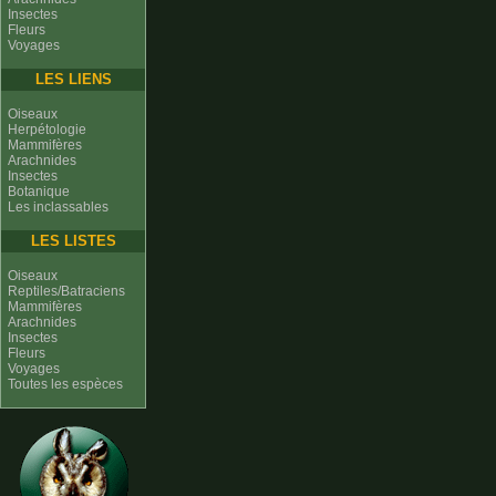
Insectes
Fleurs
Voyages
LES LIENS
Oiseaux
Herpétologie
Mammifères
Arachnides
Insectes
Botanique
Les inclassables
LES LISTES
Oiseaux
Reptiles/Batraciens
Mammifères
Arachnides
Insectes
Fleurs
Voyages
Toutes les espèces