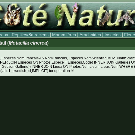
|
|
|
|
|
eaux
Reptiles/Batraciens
Mammifères
Arachnides
Insectes
Fleur
il (
Motacilla cinerea
)
Especes.NomFrancais AS NomFrancais, Especes.NomScientifique AS NomScientifiq
NNER JOIN Especes ON Photos.Espece = Especes.Code) INNER JOIN Galleries ON 
e = Section.Gallerie)) INNER JOIN Lieux ON Photos.NumLieu = Lieux.Num WHE
 (latin1_swedish_ci,IMPLICIT) for operation '='