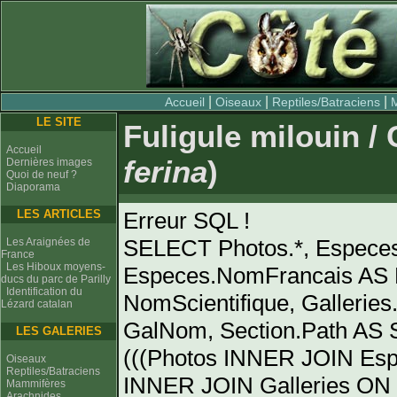
|
|
|
Accueil
Oiseaux
Reptiles/Batraciens
LE SITE
Fuligule milouin 
Accueil
ferina
)
Dernières images
Quoi de neuf ?
Diaporama
LES ARTICLES
Erreur SQL !
SELECT Photos.*, Espece
Les Araignées de
France
Les Hiboux moyens-
Especes.NomFrancais AS 
ducs du parc de Parilly
Identification du
NomScientifique, Gallerie
Lézard catalan
GalNom, Section.Path AS
LES GALERIES
(((Photos INNER JOIN Es
Oiseaux
Reptiles/Batraciens
INNER JOIN Galleries ON 
Mammifères
Arachnides