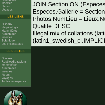
JOIN Section ON (Especes
Insectes
Fleurs
Voyages
Especes.Gallerie = Sectio
LES LIENS
Photos.NumLieu = Lieu
Oiseaux
Qualite DESC
Herpétologie
Mammifères
Illegal mix of collations (l
Arachnides
Insectes
(latin1_swedish_ci,IMPLICIT
Botanique
Les inclassables
LES LISTES
Oiseaux
Reptiles/Batraciens
Mammifères
Arachnides
Insectes
Fleurs
Voyages
Toutes les espèces