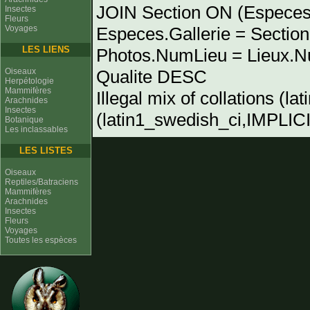
JOIN Section ON (Especes
Insectes
Fleurs
Voyages
Especes.Gallerie = Sectio
LES LIENS
Photos.NumLieu = Lieu
Oiseaux
Qualite DESC
Herpétologie
Mammifères
Illegal mix of collations (l
Arachnides
Insectes
(latin1_swedish_ci,IMPLICIT
Botanique
Les inclassables
LES LISTES
Oiseaux
Reptiles/Batraciens
Mammifères
Arachnides
Insectes
Fleurs
Voyages
Toutes les espèces