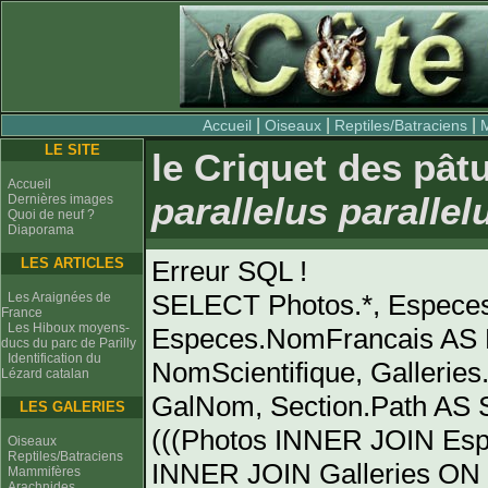
|
|
|
Accueil
Oiseaux
Reptiles/Batraciens
LE SITE
le Criquet des pâtu
Accueil
parallelus parallel
Dernières images
Quoi de neuf ?
Diaporama
LES ARTICLES
Erreur SQL !
SELECT Photos.*, Espece
Les Araignées de
France
Les Hiboux moyens-
Especes.NomFrancais AS 
ducs du parc de Parilly
Identification du
NomScientifique, Gallerie
Lézard catalan
GalNom, Section.Path AS
LES GALERIES
(((Photos INNER JOIN Es
Oiseaux
Reptiles/Batraciens
INNER JOIN Galleries ON 
Mammifères
Arachnides