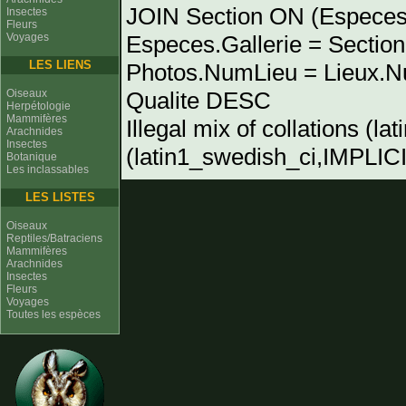
JOIN Section ON (Especes
Insectes
Fleurs
Voyages
Especes.Gallerie = Sectio
LES LIENS
Photos.NumLieu = Lieu
Oiseaux
Qualite DESC
Herpétologie
Mammifères
Illegal mix of collations (l
Arachnides
Insectes
(latin1_swedish_ci,IMPLICIT
Botanique
Les inclassables
LES LISTES
Oiseaux
Reptiles/Batraciens
Mammifères
Arachnides
Insectes
Fleurs
Voyages
Toutes les espèces