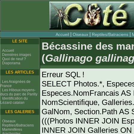
|
|
|
Accueil
Oiseaux
Reptiles/Batraciens
LE SITE
Bécassine des ma
Accueil
(
Gallinago gallina
Dernières images
Quoi de neuf ?
Diaporama
LES ARTICLES
Erreur SQL !
SELECT Photos.*, Espece
Les Araignées de
France
Les Hiboux moyens-
Especes.NomFrancais AS 
ducs du parc de Parilly
Identification du
NomScientifique, Gallerie
Lézard catalan
GalNom, Section.Path AS
LES GALERIES
(((Photos INNER JOIN Es
Oiseaux
Reptiles/Batraciens
INNER JOIN Galleries ON 
Mammifères
Arachnides