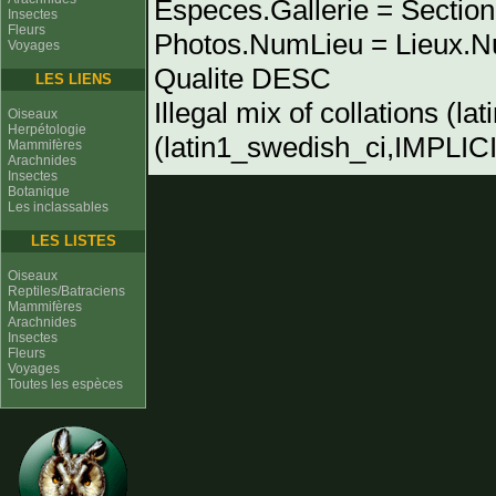
Especes.Gallerie = Sectio
Insectes
Fleurs
Photos.NumLieu = Lieu
Voyages
Qualite DESC
LES LIENS
Illegal mix of collations (l
Oiseaux
Herpétologie
(latin1_swedish_ci,IMPLICIT
Mammifères
Arachnides
Insectes
Botanique
Les inclassables
LES LISTES
Oiseaux
Reptiles/Batraciens
Mammifères
Arachnides
Insectes
Fleurs
Voyages
Toutes les espèces