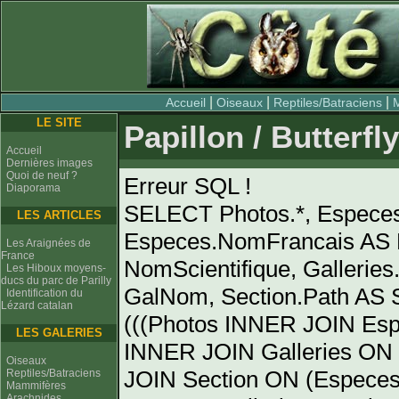
|
|
|
Accueil
Oiseaux
Reptiles/Batraciens
LE SITE
Papillon / Butterfly
Accueil
Dernières images
Quoi de neuf ?
Erreur SQL !
Diaporama
SELECT Photos.*, Espece
LES ARTICLES
Especes.NomFrancais AS 
Les Araignées de
France
NomScientifique, Gallerie
Les Hiboux moyens-
ducs du parc de Parilly
GalNom, Section.Path AS
Identification du
Lézard catalan
(((Photos INNER JOIN Es
LES GALERIES
INNER JOIN Galleries ON 
Oiseaux
JOIN Section ON (Especes
Reptiles/Batraciens
Mammifères
Arachnides