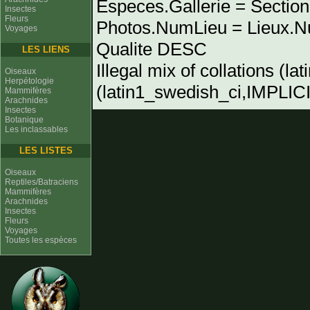
Especes.Gallerie = Sectio
Insectes
Fleurs
Photos.NumLieu = Lieu
Voyages
Qualite DESC
LES LIENS
Illegal mix of collations (l
Oiseaux
Herpétologie
(latin1_swedish_ci,IMPLICIT
Mammifères
Arachnides
Insectes
Botanique
Les inclassables
LES LISTES
Oiseaux
Reptiles/Batraciens
Mammifères
Arachnides
Insectes
Fleurs
Voyages
Toutes les espèces