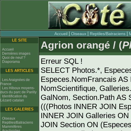
|
|
|
Accueil
Oiseaux
Reptiles/Batraciens
LE SITE
Agrion orangé / (
P
Accueil
Dernières images
Quoi de neuf ?
Erreur SQL !
Diaporama
SELECT Photos.*, Espece
LES ARTICLES
Especes.NomFrancais AS 
Les Araignées de
France
NomScientifique, Gallerie
Les Hiboux moyens-
ducs du parc de Parilly
GalNom, Section.Path AS
Identification du
Lézard catalan
(((Photos INNER JOIN Es
LES GALERIES
INNER JOIN Galleries ON 
Oiseaux
JOIN Section ON (Especes
Reptiles/Batraciens
Mammifères
Arachnides