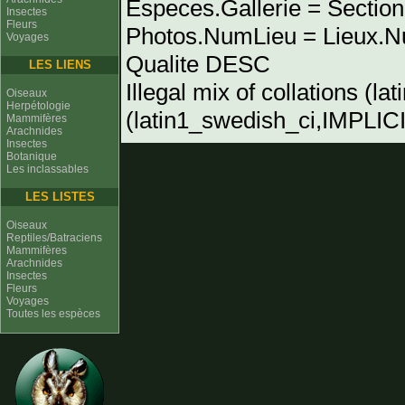
Especes.Gallerie = Sectio
Insectes
Fleurs
Photos.NumLieu = Lieu
Voyages
Qualite DESC
LES LIENS
Illegal mix of collations (l
Oiseaux
Herpétologie
(latin1_swedish_ci,IMPLICIT
Mammifères
Arachnides
Insectes
Botanique
Les inclassables
LES LISTES
Oiseaux
Reptiles/Batraciens
Mammifères
Arachnides
Insectes
Fleurs
Voyages
Toutes les espèces