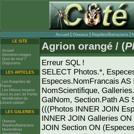
|
|
|
Accueil
Oiseaux
Reptiles/Batraciens
LE SITE
Agrion orangé / (
P
Accueil
Dernières images
Quoi de neuf ?
Erreur SQL !
Diaporama
SELECT Photos.*, Espece
LES ARTICLES
Especes.NomFrancais AS 
Les Araignées de
France
NomScientifique, Gallerie
Les Hiboux moyens-
ducs du parc de Parilly
GalNom, Section.Path AS
Identification du
Lézard catalan
(((Photos INNER JOIN Es
LES GALERIES
INNER JOIN Galleries ON 
Oiseaux
JOIN Section ON (Especes
Reptiles/Batraciens
Mammifères
Arachnides