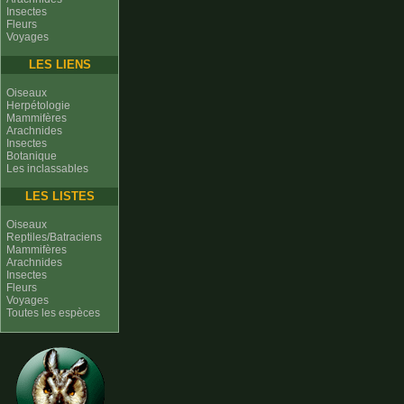
Insectes
Fleurs
Voyages
LES LIENS
Oiseaux
Herpétologie
Mammifères
Arachnides
Insectes
Botanique
Les inclassables
LES LISTES
Oiseaux
Reptiles/Batraciens
Mammifères
Arachnides
Insectes
Fleurs
Voyages
Toutes les espèces