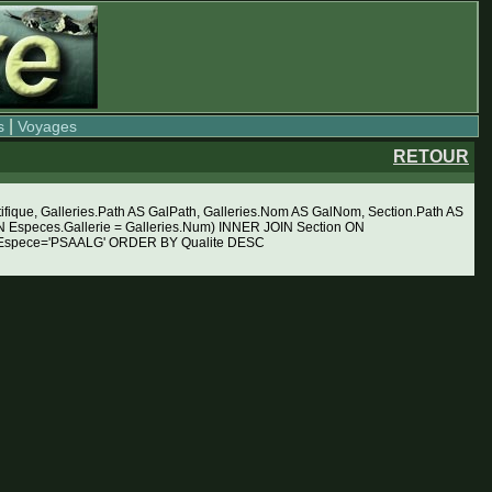
|
s
Voyages
RETOUR
ue, Galleries.Path AS GalPath, Galleries.Nom AS GalNom, Section.Path AS
Especes.Gallerie = Galleries.Num) INNER JOIN Section ON
RE Espece='PSAALG' ORDER BY Qualite DESC