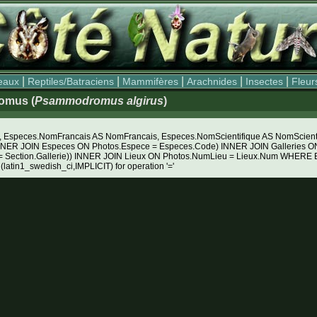
|
|
|
|
|
eaux
Reptiles/Batraciens
Mammifères
Arachnides
Insectes
Fleur
omus (
Psammodromus algirus
)
Especes.NomFrancais AS NomFrancais, Especes.NomScientifique AS NomScientifiq
NNER JOIN Especes ON Photos.Espece = Especes.Code) INNER JOIN Galleries ON 
e = Section.Gallerie)) INNER JOIN Lieux ON Photos.NumLieu = Lieux.Num WHE
 (latin1_swedish_ci,IMPLICIT) for operation '='