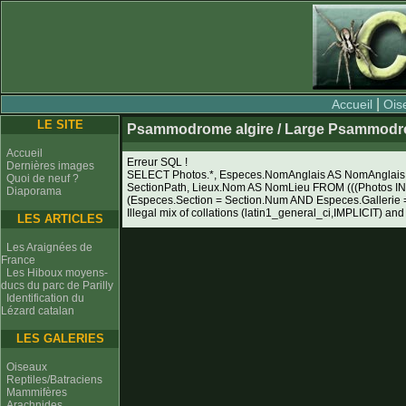
|
Accueil
Ois
LE SITE
Psammodrome algire / Large Psammodr
Accueil
Erreur SQL !
Dernières images
SELECT Photos.*, Especes.NomAnglais AS NomAnglais, 
Quoi de neuf ?
SectionPath, Lieux.Nom AS NomLieu FROM (((Photos I
Diaporama
(Especes.Section = Section.Num AND Especes.Galleri
Illegal mix of collations (latin1_general_ci,IMPLICIT) and
LES ARTICLES
Les Araignées de
France
Les Hiboux moyens-
ducs du parc de Parilly
Identification du
Lézard catalan
LES GALERIES
Oiseaux
Reptiles/Batraciens
Mammifères
Arachnides