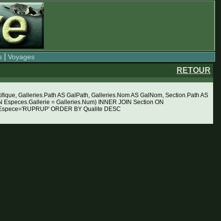
|
s
Voyages
RETOUR
ue, Galleries.Path AS GalPath, Galleries.Nom AS GalNom, Section.Path AS
Especes.Gallerie = Galleries.Num) INNER JOIN Section ON
RE Espece='RUPRUP' ORDER BY Qualite DESC