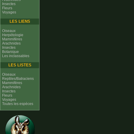
Insectes
Fleurs
Voyages
LES LIENS
Oiseaux
Herpétologie
Mammifères
Arachnides
Insectes
Botanique
Les inclassables
LES LISTES
Oiseaux
Reptiles/Batraciens
Mammifères
Arachnides
Insectes
Fleurs
Voyages
Toutes les espèces