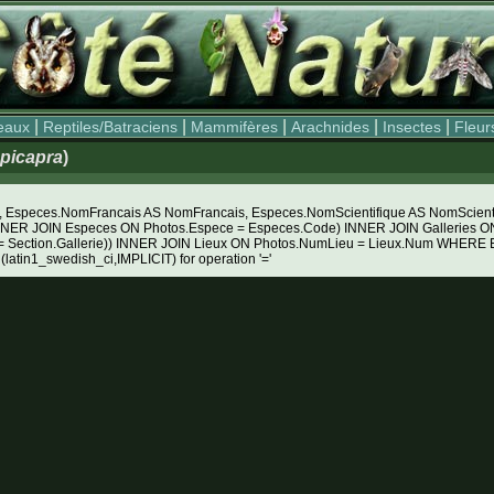
|
|
|
|
|
eaux
Reptiles/Batraciens
Mammifères
Arachnides
Insectes
Fleur
picapra
)
Especes.NomFrancais AS NomFrancais, Especes.NomScientifique AS NomScientifiq
NNER JOIN Especes ON Photos.Espece = Especes.Code) INNER JOIN Galleries ON 
e = Section.Gallerie)) INNER JOIN Lieux ON Photos.NumLieu = Lieux.Num WHE
 (latin1_swedish_ci,IMPLICIT) for operation '='