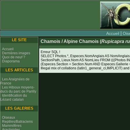
|
Accueil
Ois
LE SITE
Chamois / Alpine Chamois (
Rupicapra ru
Accueil
Erreur SQL !
Dernières images
SELECT Photos.*, Especes.NomAnglais AS NomAnglais, 
Quoi de neuf ?
SectionPath, Lieux.Nom AS NomLieu FROM (((Photos I
Diaporama
(Especes.Section = Section.Num AND Especes.Galleri
Illegal mix of collations (latin1_general_ci,IMPLICIT) and
LES ARTICLES
Les Araignées de
France
Les Hiboux moyens-
ducs du parc de Parilly
Identification du
Lézard catalan
LES GALERIES
Oiseaux
Reptiles/Batraciens
Mammifères
Arachnides