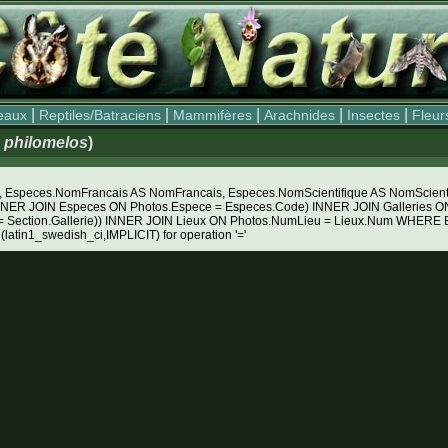
|
|
|
|
|
eaux
Reptiles/Batraciens
Mammifères
Arachnides
Insectes
Fleur
 philomelos
)
Especes.NomFrancais AS NomFrancais, Especes.NomScientifique AS NomScientifiq
NNER JOIN Especes ON Photos.Espece = Especes.Code) INNER JOIN Galleries ON 
e = Section.Gallerie)) INNER JOIN Lieux ON Photos.NumLieu = Lieux.Num WHE
 (latin1_swedish_ci,IMPLICIT) for operation '='