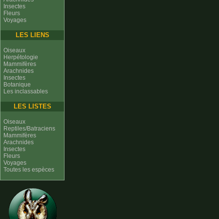
Insectes
Fleurs
Voyages
LES LIENS
Oiseaux
Herpétologie
Mammifères
Arachnides
Insectes
Botanique
Les inclassables
LES LISTES
Oiseaux
Reptiles/Batraciens
Mammifères
Arachnides
Insectes
Fleurs
Voyages
Toutes les espèces