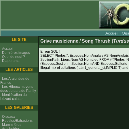
|
Accueil
Ois
LE SITE
Grive musicienne / Song Thrush (
Turdus
Accueil
Erreur SQL !
Dernières images
SELECT Photos.*, Especes.NomAnglais AS NomAnglais, 
Quoi de neuf ?
SectionPath, Lieux.Nom AS NomLieu FROM (((Photos I
Diaporama
(Especes.Section = Section.Num AND Especes.Galleri
Illegal mix of collations (latin1_general_ci,IMPLICIT) and
LES ARTICLES
Les Araignées de
France
Les Hiboux moyens-
ducs du parc de Parilly
Identification du
Lézard catalan
LES GALERIES
Oiseaux
Reptiles/Batraciens
Mammifères
Arachnides