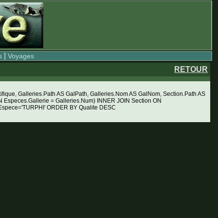
|
s
Voyages
RETOUR
ue, Galleries.Path AS GalPath, Galleries.Nom AS GalNom, Section.Path AS
Especes.Gallerie = Galleries.Num) INNER JOIN Section ON
RE Espece='TURPHI' ORDER BY Qualite DESC