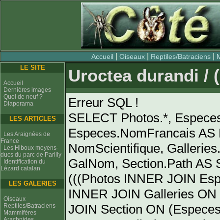
|
|
|
Accueil
Oiseaux
Reptiles/Batraciens
LE SITE
Uroctea durandi / (
Accueil
Dernières images
Quoi de neuf ?
Erreur SQL !
Diaporama
SELECT Photos.*, Espece
LES ARTICLES
Especes.NomFrancais AS 
Les Araignées de
France
NomScientifique, Gallerie
Les Hiboux moyens-
ducs du parc de Parilly
GalNom, Section.Path AS
Identification du
Lézard catalan
(((Photos INNER JOIN Es
LES GALERIES
INNER JOIN Galleries ON 
Oiseaux
JOIN Section ON (Especes
Reptiles/Batraciens
Mammifères
Arachnides