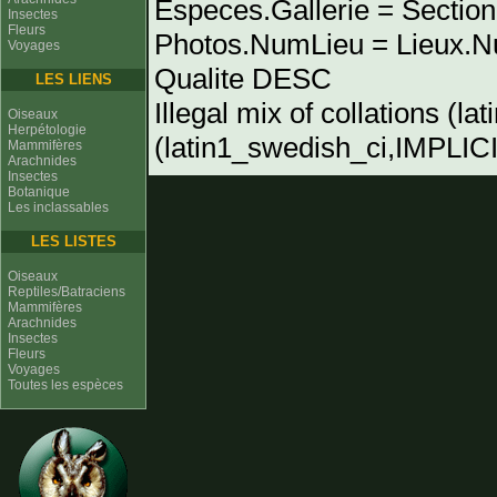
Especes.Gallerie = Sectio
Insectes
Fleurs
Photos.NumLieu = Lieu
Voyages
Qualite DESC
LES LIENS
Illegal mix of collations (l
Oiseaux
Herpétologie
(latin1_swedish_ci,IMPLICIT
Mammifères
Arachnides
Insectes
Botanique
Les inclassables
LES LISTES
Oiseaux
Reptiles/Batraciens
Mammifères
Arachnides
Insectes
Fleurs
Voyages
Toutes les espèces