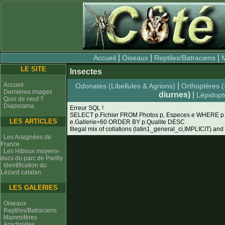
|
|
|
Accueil
Oiseaux
Reptiles/Batraciens
LE SITE
Insectes
Accueil
|
Odonates (Libellules & Agrions)
Orthoptères (S
Dernières images
diurnes)
|
Lépidopt
Quoi de neuf ?
Diaporama
Erreur SQL !
SELECT p.Fichier FROM Photos p, Especes e WHERE p
LES ARTICLES
e.Gallerie=60 ORDER BY p.Qualite DESC
Illegal mix of collations (latin1_general_ci,IMPLICIT) and
Les Araignées de
France
Les Hiboux moyens-
ducs du parc de Parilly
Identification du
Lézard catalan
LES GALERIES
Oiseaux
Reptiles/Batraciens
Mammifères
Arachnides