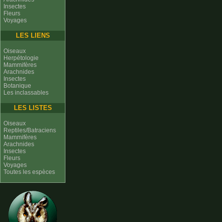
Insectes
Fleurs
Voyages
LES LIENS
Oiseaux
Herpétologie
Mammifères
Arachnides
Insectes
Botanique
Les inclassables
LES LISTES
Oiseaux
Reptiles/Batraciens
Mammifères
Arachnides
Insectes
Fleurs
Voyages
Toutes les espèces