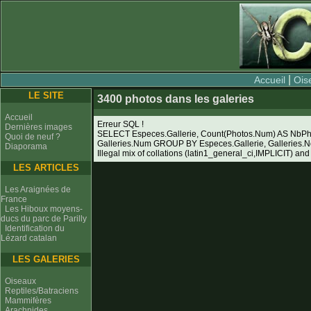
|
Accueil
Ois
LE SITE
3400 photos dans les galeries
Accueil
Erreur SQL !
Dernières images
SELECT Especes.Gallerie, Count(Photos.Num) AS NbPh
Quoi de neuf ?
Galleries.Num GROUP BY Especes.Gallerie, Galleries
Diaporama
Illegal mix of collations (latin1_general_ci,IMPLICIT) and
LES ARTICLES
Les Araignées de
France
Les Hiboux moyens-
ducs du parc de Parilly
Identification du
Lézard catalan
LES GALERIES
Oiseaux
Reptiles/Batraciens
Mammifères
Arachnides