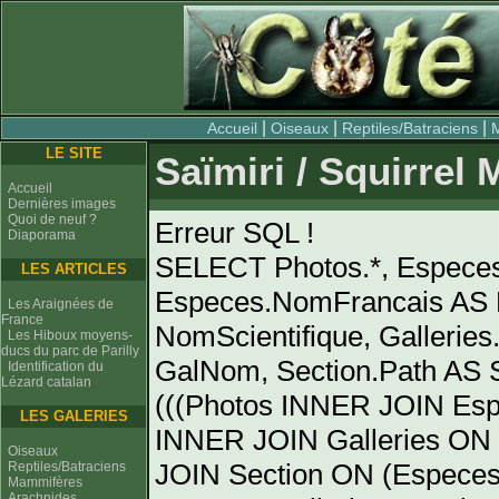
|
|
|
Accueil
Oiseaux
Reptiles/Batraciens
LE SITE
Saïmiri / Squirrel 
Accueil
Dernières images
Quoi de neuf ?
Erreur SQL !
Diaporama
SELECT Photos.*, Espece
LES ARTICLES
Especes.NomFrancais AS 
Les Araignées de
France
NomScientifique, Gallerie
Les Hiboux moyens-
ducs du parc de Parilly
GalNom, Section.Path AS
Identification du
Lézard catalan
(((Photos INNER JOIN Es
LES GALERIES
INNER JOIN Galleries ON 
Oiseaux
JOIN Section ON (Especes
Reptiles/Batraciens
Mammifères
Arachnides