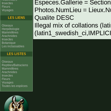
Especes.Gallerie = Sectio
Insectes
Fleurs
Photos.NumLieu = Lieu
Voyages
Qualite DESC
LES LIENS
Illegal mix of collations (l
Oiseaux
Herpétologie
(latin1_swedish_ci,IMPLICIT
Mammifères
Arachnides
Insectes
Botanique
Les inclassables
LES LISTES
Oiseaux
Reptiles/Batraciens
Mammifères
Arachnides
Insectes
Fleurs
Voyages
Toutes les espèces