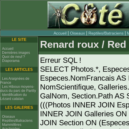
|
|
|
Accueil
Oiseaux
Reptiles/Batraciens
LE SITE
Renard roux / Red 
Accueil
Dernières images
Quoi de neuf ?
Erreur SQL !
Diaporama
SELECT Photos.*, Espece
LES ARTICLES
Especes.NomFrancais AS 
Les Araignées de
France
NomScientifique, Gallerie
Les Hiboux moyens-
ducs du parc de Parilly
GalNom, Section.Path AS
Identification du
Lézard catalan
(((Photos INNER JOIN Es
LES GALERIES
INNER JOIN Galleries ON 
Oiseaux
JOIN Section ON (Especes
Reptiles/Batraciens
Mammifères
Arachnides